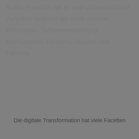
In den Projekten hat er viele unterschiedliche
Aufgaben begleitet wie etwa: Analyse,
Konzeption, Softwareentwicklung,
Konfiguration, Beratung, Support und
Führung.
Die digitale Transformation hat viele Facetten