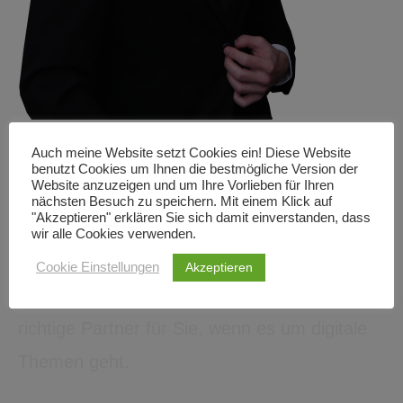
Bastian Hammer begleitet Sie bei der digitalen
Auch meine Website setzt Cookies ein! Diese Website
Transformation Ihres Unternehmens
benutzt Cookies um Ihnen die bestmögliche Version der
Website anzuzeigen und um Ihre Vorlieben für Ihren
Seit knapp 30 Jahren ist Bastian Hammer von
nächsten Besuch zu speichern. Mit einem Klick auf
"Akzeptieren" erklären Sie sich damit einverstanden, dass
IT fasziniert. Mit Erfahrungen aus Projekten in
wir alle Cookies verwenden.
den Geschäftsbereichen Online, Marketing,
Akzeptieren
Cookie Einstellungen
Vertrieb, Personal und Zulieferkette ist er der
richtige Partner für Sie, wenn es um digitale
Themen geht.