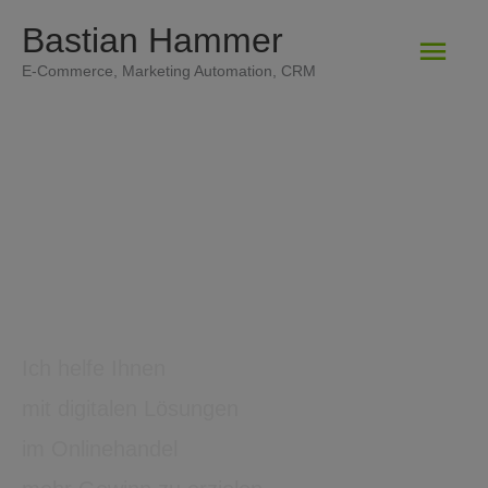
Zum
Bastian Hammer
Hau
Inhalt
E-Commerce, Marketing Automation, CRM
springen
Ich helfe Ihnen
mit
digitalen Lösungen
im Onlinehandel