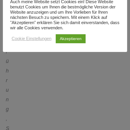
Auch meine Website setzt Cookies ein! Diese Website
g
benutzt Cookies um Ihnen die bestmögliche Version der
Website anzuzeigen und um Ihre Vorlieben für Ihren
,
nächsten Besuch zu speichern. Mit einem Klick auf
E
"Akzeptieren" erklären Sie sich damit einverstanden, dass
wir alle Cookies verwenden.
i
Akzeptieren
Cookie Einstellungen
n
f
ü
h
r
u
n
g
,
S