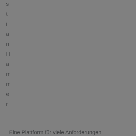
s
t
i
a
n
H
a
m
m
e
r
Eine Plattform für viele Anforderungen