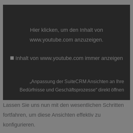
„Anpassung
der
SuiteCRM
Ansichten
an
Hier klicken, um den Inhalt von
Ihre
Bedürfnisse
www.youtube.com anzuzeigen.
und
Geschäftsprozesse“
von
Inhalt von www.youtube.com immer anzeigen
www.youtube.com
anzeigen
„Anpassung der SuiteCRM Ansichten an Ihre
Bedürfnisse und Geschäftsprozesse“ direkt öffnen
Lassen Sie uns nun mit den wesentlichen Schritten
fortfahren, um diese Ansichten effektiv zu
konfigurieren.