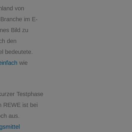
hland von
 Branche im E-
nes Bild zu
ch den
el bedeutete.
einfach
wie
kurzer Testphase
ich REWE ist bei
och aus.
gsmittel