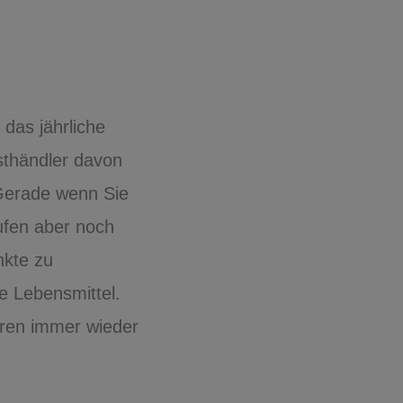
 das jährliche
sthändler davon
 Gerade wenn Sie
ufen aber noch
nkte zu
re Lebensmittel.
hren immer wieder