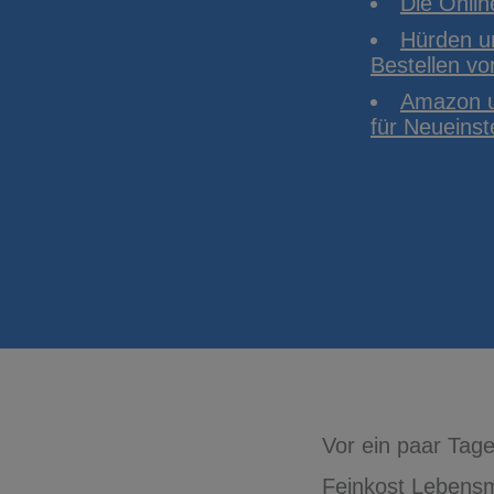
Die Onli
Hürden u
Bestellen vo
Amazon u
für Neueinst
Vor ein paar Tage
Feinkost Lebensm