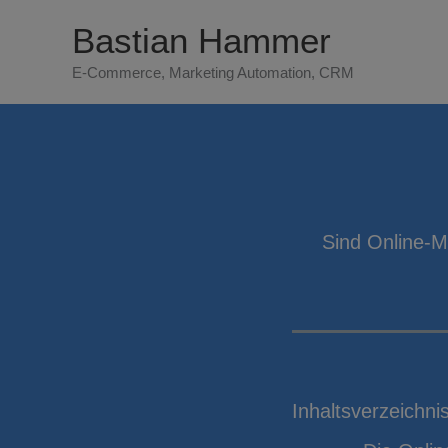
Zum
Bastian Hammer
Inhalt
E-Commerce, Marketing Automation, CRM
springen
Sind Online-M
Inhaltsverzeichni