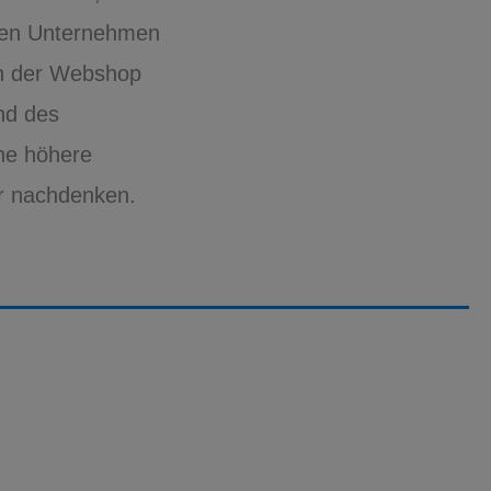
inen Unternehmen
ch der Webshop
nd des
ne höhere
er nachdenken.