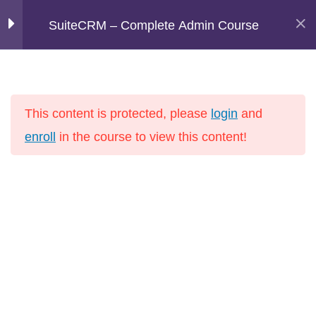
Zum
Bastian Hammer
SuiteCRM – Complete Admin Course
Hau
Inhalt
E-Commerce, Marketing Automation, CRM
springen
0
Introduction
Start
This content is protected, please
login
and
Online Kurse E-Commerce, Marketing Automation,
5
User, Roles,
enroll
in the course to view this content!
CRM und Software Integration
Permission &
CRM
Authentication
5
SuiteCRM System
configuration &
Info
settings
Startseite
6
Module settings
Leistungen