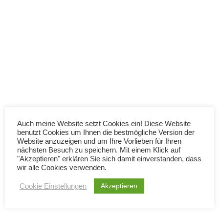
Über mich
20 – Activity Stream
Kontakt
3 Minutes
Impressum
Datenschutzerklärung
22 – Case Module Settings
7 Minutes
Suite.Academy
23 – Configure Module
Auch meine Website setzt Cookies ein! Diese Website
Menu Filters
benutzt Cookies um Ihnen die bestmögliche Version der
Lernen Sie, wie Sie SuiteCRM mit praxisnahen
Website anzuzeigen und um Ihre Vorlieben für Ihren
4 Minutes
nächsten Besuch zu speichern. Mit einem Klick auf
Tutorials und fundierten Anleitungen erfolgreich
"Akzeptieren" erklären Sie sich damit einverstanden, dass
einsetzen.
wir alle Cookies verwenden.
25 – Display Modules
Subpanels
Akzeptieren
Cookie Einstellungen
4 Minutes