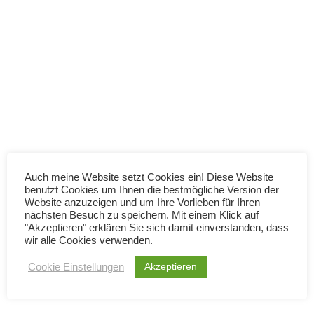
Über mich
2
Email configuration &
Kontakt
setup
Impressum
Datenschutzerklärung
1
SuiteCRM Admin
Tools
Suite.Academy
Auch meine Website setzt Cookies ein! Diese Website
4
SuiteCRM Developer
benutzt Cookies um Ihnen die bestmögliche Version der
Lernen Sie, wie Sie SuiteCRM mit praxisnahen
Website anzuzeigen und um Ihre Vorlieben für Ihren
Tools
nächsten Besuch zu speichern. Mit einem Klick auf
Tutorials und fundierten Anleitungen erfolgreich
"Akzeptieren" erklären Sie sich damit einverstanden, dass
einsetzen.
wir alle Cookies verwenden.
51 – Studio Lay out 2
Akzeptieren
Cookie Einstellungen
9 Minutes
52 – Rename Modules