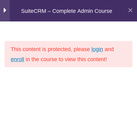
Zum
Bastian Hammer
SuiteCRM – Complete Admin Course
Hau
Inhalt
E-Commerce, Marketing Automation, CRM
springen
0
Introduction
Start
This content is protected, please
login
and
Online Kurse E-Commerce, Marketing Automation,
5
User, Roles,
enroll
in the course to view this content!
CRM und Software Integration
Permission &
CRM
Authentication
5
SuiteCRM System
configuration &
Info
settings
Startseite
6
Module settings
Leistungen